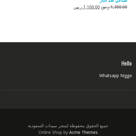
صناعي ضد النار
550.00 ر.س.
350.00 ر.س.
السعر
السعر
1,300.00
ر.س
1,100.00
ر.س
الأصلي
الحالي
هو:
هو:
1,300.00 ر.س.
1,100.00 ر.س.
Hello
Whatsapp Nigga
جميع الحقوق محفوظة لمتجر سيدات السعودية
Online Shop by
Acme Themes