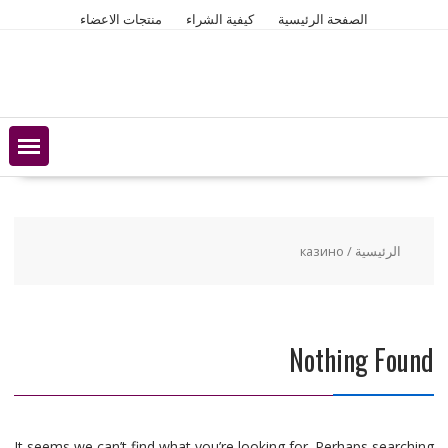
Ski
الصفحة الرئيسية
كيفية الشراء
منتجات الاعضاء
t
conten
الرئيسية
/ казино
Nothing Found
It seems we can’t find what you’re looking for. Perhaps searching