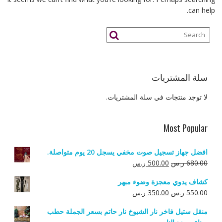
can help.
سلة المشتريات
لا توجد منتجات في سلة المشتريات.
Most Popular
افضل جهاز تسجيل صوت مخفي يسجل 20 يوم متواصلة.
السعر
السعر
680.00
ر.س
500.00
ر.س
الأصلي
الحالي
كشاف يدوي معجزة وضوء مبهر
هو:
هو:
السعر
السعر
550.00
ر.س
350.00
ر.س
680.00 ر.س.
500.00 ر.س.
الأصلي
الحالي
منقل ستيل فاخر نار الشيوخ نار حاتم بسعر الجملة حطب
هو:
هو: