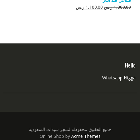
صناعي ضد النار
550.00 ر.س.
350.00 ر.س.
السعر
السعر
1,300.00
ر.س
1,100.00
ر.س
الأصلي
الحالي
هو:
هو:
1,300.00 ر.س.
1,100.00 ر.س.
Hello
Whatsapp Nigga
جميع الحقوق محفوظة لمتجر سيدات السعودية
Online Shop by
Acme Themes