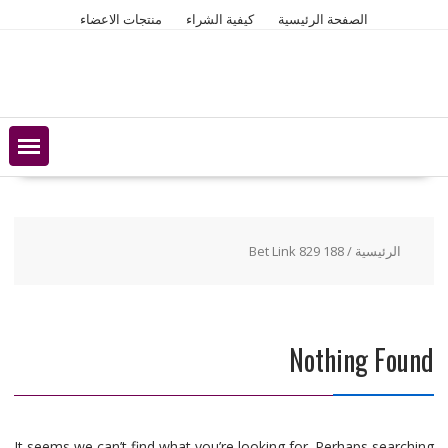
Ski
الصفحة الرئيسية
كيفية الشراء
منتجات الاعضاء
t
conten
الرئيسية
/ 188 Bet Link 829
Nothing Found
It seems we can’t find what you’re looking for. Perhaps searching