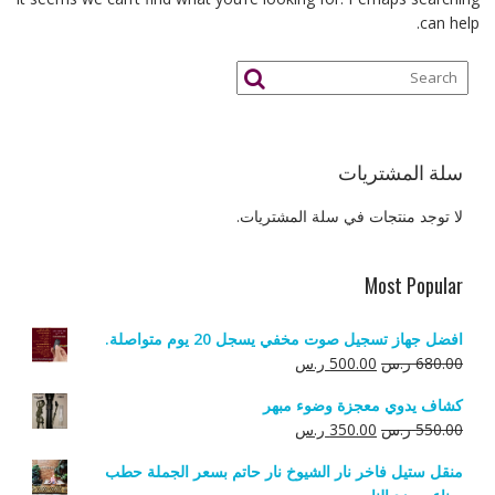
can help.
سلة المشتريات
لا توجد منتجات في سلة المشتريات.
Most Popular
افضل جهاز تسجيل صوت مخفي يسجل 20 يوم متواصلة.
السعر
السعر
680.00
ر.س
500.00
ر.س
الأصلي
الحالي
كشاف يدوي معجزة وضوء مبهر
هو:
هو:
السعر
السعر
550.00
ر.س
350.00
ر.س
680.00 ر.س.
500.00 ر.س.
الأصلي
الحالي
منقل ستيل فاخر نار الشيوخ نار حاتم بسعر الجملة حطب
هو:
هو: