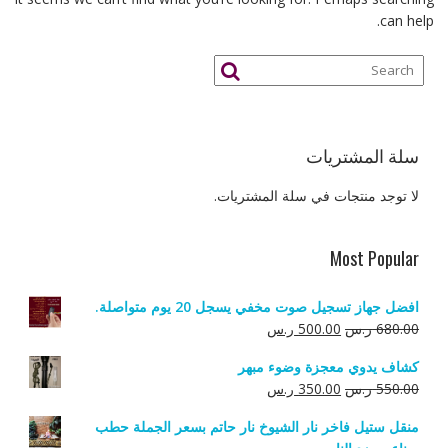
can help.
سلة المشتريات
لا توجد منتجات في سلة المشتريات.
Most Popular
افضل جهاز تسجيل صوت مخفي يسجل 20 يوم متواصلة.
السعر
السعر
680.00
ر.س
500.00
ر.س
الأصلي
الحالي
كشاف يدوي معجزة وضوء مبهر
هو:
هو:
السعر
السعر
550.00
ر.س
350.00
ر.س
680.00 ر.س.
500.00 ر.س.
الأصلي
الحالي
منقل ستيل فاخر نار الشيوخ نار حاتم بسعر الجملة حطب
هو:
هو: