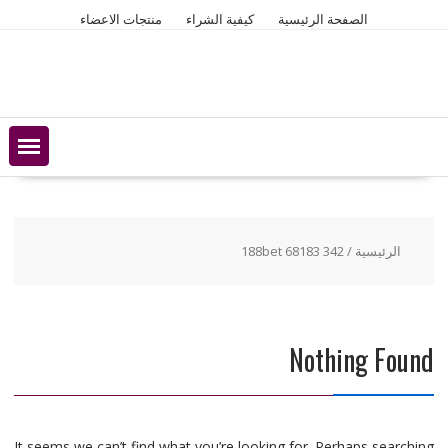
Ski
الصفحة الرئيسية
كيفية الشراء
منتجات الاعضاء
t
conten
الرئيسية
/ 188bet 68183 342
Nothing Found
It seems we can’t find what you’re looking for. Perhaps searching