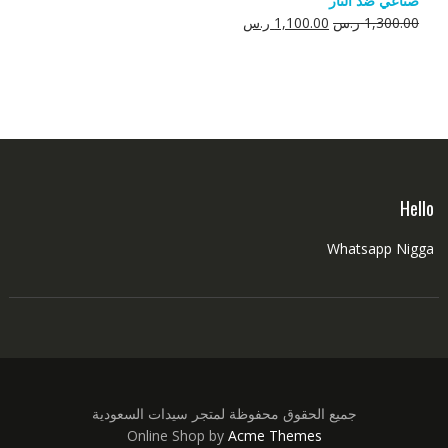
صناعي ضد النار
550.00 ر.س.
350.00 ر.س.
السعر
السعر
1,300.00
ر.س
1,100.00
ر.س
الأصلي
الحالي
هو:
هو:
1,300.00 ر.س.
1,100.00 ر.س.
Hello
Whatsapp Nigga
جميع الحقوق محفوظة لمتجر سيدات السعودية
Online Shop by
Acme Themes