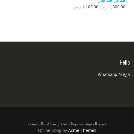
صناعي ضد النار
550.00 ر.س.
350.00 ر.س.
السعر
السعر
1,300.00
ر.س
1,100.00
ر.س
الأصلي
الحالي
هو:
هو:
1,300.00 ر.س.
1,100.00 ر.س.
Hello
Whatsapp Nigga
جميع الحقوق محفوظة لمتجر سيدات السعودية
Online Shop by
Acme Themes