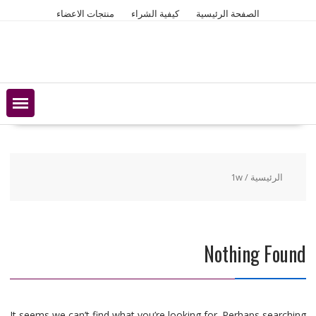
Ski
الصفحة الرئيسية
كيفية الشراء
منتجات الاعضاء
t
conten
الرئيسية
/ 1w
Nothing Found
It seems we can’t find what you’re looking for. Perhaps searching