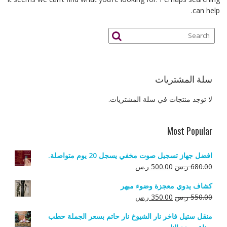
can help.
سلة المشتريات
لا توجد منتجات في سلة المشتريات.
Most Popular
افضل جهاز تسجيل صوت مخفي يسجل 20 يوم متواصلة.
السعر
السعر
680.00
ر.س
500.00
ر.س
الأصلي
الحالي
كشاف يدوي معجزة وضوء مبهر
هو:
هو:
السعر
السعر
550.00
ر.س
350.00
ر.س
680.00 ر.س.
500.00 ر.س.
الأصلي
الحالي
منقل ستيل فاخر نار الشيوخ نار حاتم بسعر الجملة حطب
هو:
هو: