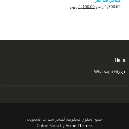
صناعي ضد النار
550.00 ر.س.
350.00 ر.س.
السعر
السعر
1,300.00
ر.س
1,100.00
ر.س
الأصلي
الحالي
هو:
هو:
1,300.00 ر.س.
1,100.00 ر.س.
Hello
Whatsapp Nigga
جميع الحقوق محفوظة لمتجر سيدات السعودية
Online Shop by
Acme Themes