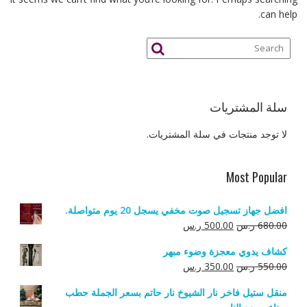
can help.
سلة المشتريات
لا توجد منتجات في سلة المشتريات.
Most Popular
افضل جهاز تسجيل صوت مخفي يسجل 20 يوم متواصلة.
السعر
السعر
680.00
ر.س
500.00
ر.س
الأصلي
الحالي
كشاف يدوي معجزة وضوء مبهر
هو:
هو:
السعر
السعر
550.00
ر.س
350.00
ر.س
680.00 ر.س.
500.00 ر.س.
الأصلي
الحالي
منقل ستيل فاخر نار الشيوخ نار حاتم بسعر الجملة حطب
هو:
هو: