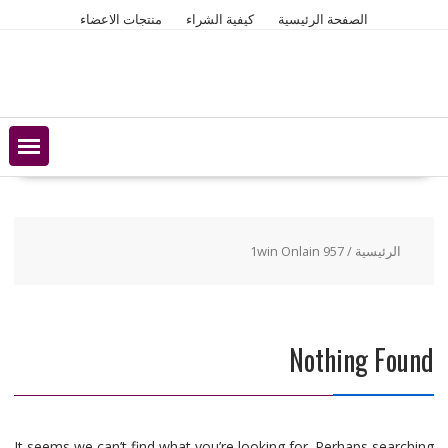
Ski
الصفحة الرئيسية
كيفية الشراء
منتجات الاعضاء
t
conten
الرئيسية
/ 1win Onlain 957
Nothing Found
It seems we can’t find what you’re looking for. Perhaps searching