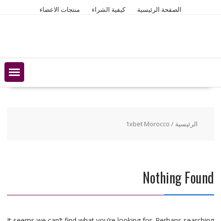
Ski
الصفحة الرئيسية
كيفية الشراء
منتجات الاعضاء
t
conten
الرئيسية
/ 1xbet Morocco
Nothing Found
It seems we can’t find what you’re looking for. Perhaps searching