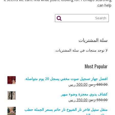
can help.
سلة المشتريات
لا توجد منتجات في سلة المشتريات.
Most Popular
افضل جهاز تسجيل صوت مخفي يسجل 20 يوم متواصلة.
السعر
السعر
680.00
ر.س
500.00
ر.س
الأصلي
الحالي
كشاف يدوي معجزة وضوء مبهر
هو:
هو:
السعر
السعر
550.00
ر.س
350.00
ر.س
680.00 ر.س.
500.00 ر.س.
الأصلي
الحالي
منقل ستيل فاخر نار الشيوخ نار حاتم بسعر الجملة حطب
هو:
هو: