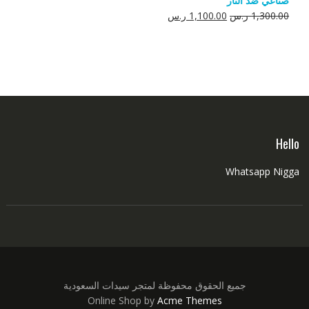
صناعي ضد النار
550.00 ر.س.
350.00 ر.س.
السعر
السعر
1,300.00
ر.س
1,100.00
ر.س
الأصلي
الحالي
هو:
هو:
1,300.00 ر.س.
1,100.00 ر.س.
Hello
Whatsapp Nigga
جميع الحقوق محفوظة لمتجر سيدات السعودية
Online Shop by
Acme Themes