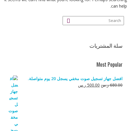
can help.
سلة المشتريات
Most Popular
افضل جهاز تسجيل صوت مخفي يسجل 20 يوم متواصلة.
السعر
السعر
680.00
ر.س
500.00
ر.س
الأصلي
الحالي
هو:
هو:
680.00 ر.س.
500.00 ر.س.