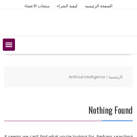
Ski
الصفحة الرئيسية
كيفية الشراء
منتجات الاعضاء
t
conten
الرئيسية
/ Artificial intelligence
Nothing Found
It seems we can’t find what you’re looking for. Perhaps searching