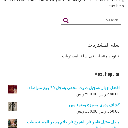
can help.
سلة المشتريات
لا توجد منتجات في سلة المشتريات.
Most Popular
افضل جهاز تسجيل صوت مخفي يسجل 20 يوم متواصلة.
السعر
السعر
680.00
ر.س
500.00
ر.س
الأصلي
الحالي
كشاف يدوي معجزة وضوء مبهر
هو:
هو:
السعر
السعر
550.00
ر.س
350.00
ر.س
680.00 ر.س.
500.00 ر.س.
الأصلي
الحالي
منقل ستيل فاخر نار الشيوخ نار حاتم بسعر الجملة حطب
هو:
هو: