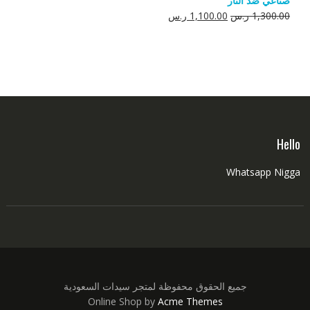
صناعي ضد النار
550.00 ر.س.
350.00 ر.س.
السعر
السعر
1,300.00
ر.س
1,100.00
ر.س
الأصلي
الحالي
هو:
هو:
1,300.00 ر.س.
1,100.00 ر.س.
Hello
Whatsapp Nigga
جميع الحقوق محفوظة لمتجر سيدات السعودية
Online Shop by
Acme Themes