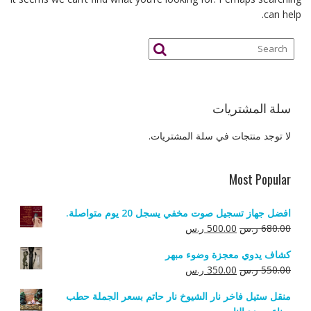
can help.
سلة المشتريات
لا توجد منتجات في سلة المشتريات.
Most Popular
افضل جهاز تسجيل صوت مخفي يسجل 20 يوم متواصلة.
السعر
السعر
680.00
ر.س
500.00
ر.س
الأصلي
الحالي
كشاف يدوي معجزة وضوء مبهر
هو:
هو:
السعر
السعر
550.00
ر.س
350.00
ر.س
680.00 ر.س.
500.00 ر.س.
الأصلي
الحالي
منقل ستيل فاخر نار الشيوخ نار حاتم بسعر الجملة حطب
هو:
هو: