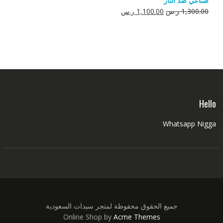
صناعي ضد النار
550.00 ر.س.
350.00 ر.س.
السعر
السعر
1,300.00
ر.س
1,100.00
ر.س
الأصلي
الحالي
هو:
هو:
1,300.00 ر.س.
1,100.00 ر.س.
Hello
Whatsapp Nigga
جميع الحقوق محفوظة لمتجر سيدات السعودية
Online Shop by
Acme Themes