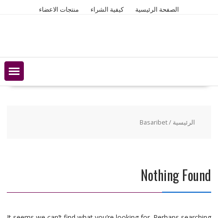
Ski
الصفحة الرئيسية
كيفية الشراء
منتجات الاعضاء
t
conten
الرئيسية
/ Basaribet
Nothing Found
It seems we can’t find what you’re looking for. Perhaps searching