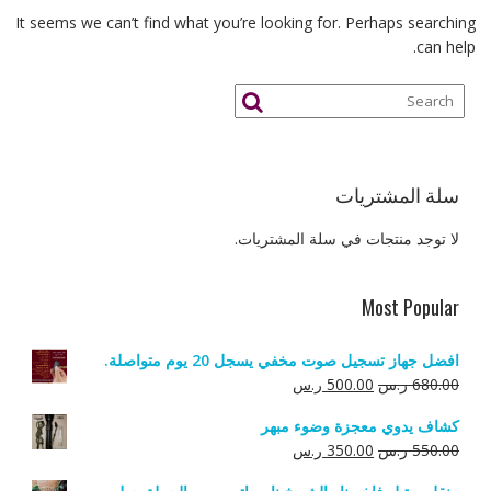
It seems we can’t find what you’re looking for. Perhaps searching
can help.
سلة المشتريات
لا توجد منتجات في سلة المشتريات.
Most Popular
افضل جهاز تسجيل صوت مخفي يسجل 20 يوم متواصلة.
السعر
السعر
680.00
ر.س
500.00
ر.س
الأصلي
الحالي
كشاف يدوي معجزة وضوء مبهر
هو:
هو:
السعر
السعر
550.00
ر.س
350.00
ر.س
680.00 ر.س.
500.00 ر.س.
الأصلي
الحالي