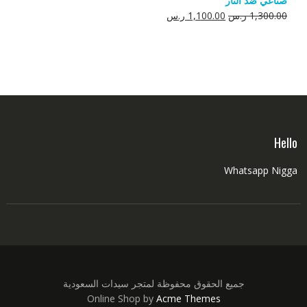
صناعي ضد النار
550.00 ر.س.
350.00 ر.س.
السعر
السعر
1,300.00
ر.س
1,100.00
ر.س
الأصلي
الحالي
هو:
هو:
1,300.00 ر.س.
1,100.00 ر.س.
Hello
Whatsapp Nigga
جميع الحقوق محفوظة لمتجر سيدات السعودية
Online Shop by
Acme Themes