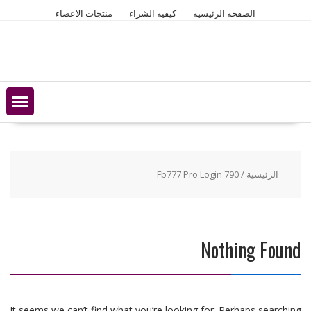
Ski
الصفحة الرئيسية
كيفية الشراء
منتجات الاعضاء
t
conten
الرئيسية
/ Fb777 Pro Login 790
Nothing Found
It seems we can’t find what you’re looking for. Perhaps searching