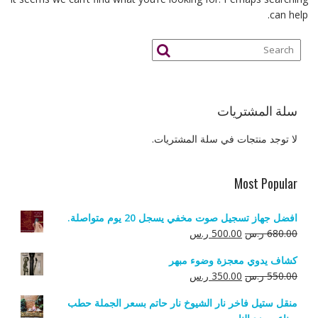
can help.
سلة المشتريات
لا توجد منتجات في سلة المشتريات.
Most Popular
افضل جهاز تسجيل صوت مخفي يسجل 20 يوم متواصلة.
السعر
السعر
680.00
ر.س
500.00
ر.س
الأصلي
الحالي
كشاف يدوي معجزة وضوء مبهر
هو:
هو:
السعر
السعر
550.00
ر.س
350.00
ر.س
680.00 ر.س.
500.00 ر.س.
الأصلي
الحالي
منقل ستيل فاخر نار الشيوخ نار حاتم بسعر الجملة حطب
هو:
هو: