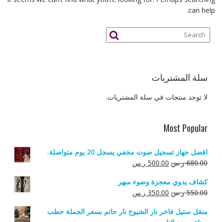
can help.
سلة المشتريات
لا توجد منتجات في سلة المشتريات.
Most Popular
افضل جهاز تسجيل صوت مخفي يسجل 20 يوم متواصلة.
السعر
السعر
680.00
ر.س
500.00
ر.س
الأصلي
الحالي
كشاف يدوي معجزة وضوء مبهر
هو:
هو:
السعر
السعر
550.00
ر.س
350.00
ر.س
680.00 ر.س.
500.00 ر.س.
الأصلي
الحالي
منقل ستيل فاخر نار الشيوخ نار حاتم بسعر الجملة حطب
هو:
هو: