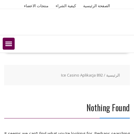
Ski
الصفحة الرئيسية
كيفية الشراء
منتجات الاعضاء
t
conten
الرئيسية
/ Ice Casino Aplikacja 892
Nothing Found
It seems we can’t find what you’re looking for. Perhaps searching