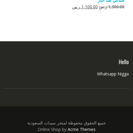
صناعي ضد النار
550.00 ر.س.
350.00 ر.س.
السعر
السعر
1,300.00
ر.س
1,100.00
ر.س
الأصلي
الحالي
هو:
هو:
1,300.00 ر.س.
1,100.00 ر.س.
Hello
Whatsapp Nigga
جميع الحقوق محفوظة لمتجر سيدات السعودية
Online Shop by
Acme Themes