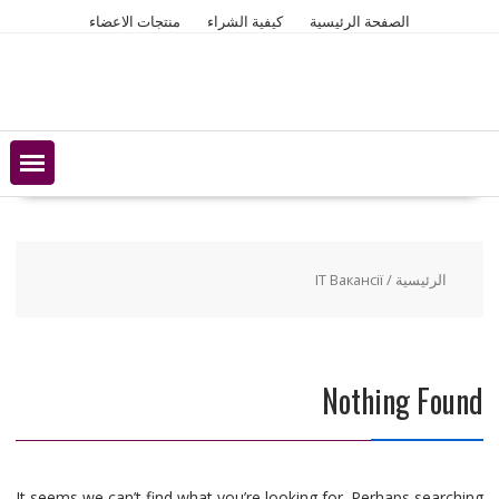
Ski
الصفحة الرئيسية
كيفية الشراء
منتجات الاعضاء
t
conten
الرئيسية
/ IT Вакансії
Nothing Found
It seems we can’t find what you’re looking for. Perhaps searching