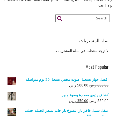
can help.
سلة المشتريات
لا توجد منتجات في سلة المشتريات.
Most Popular
افضل جهاز تسجيل صوت مخفي يسجل 20 يوم متواصلة.
السعر
السعر
680.00
ر.س
500.00
ر.س
الأصلي
الحالي
كشاف يدوي معجزة وضوء مبهر
هو:
هو:
السعر
السعر
550.00
ر.س
350.00
ر.س
680.00 ر.س.
500.00 ر.س.
الأصلي
الحالي
منقل ستيل فاخر نار الشيوخ نار حاتم بسعر الجملة حطب
هو:
هو: