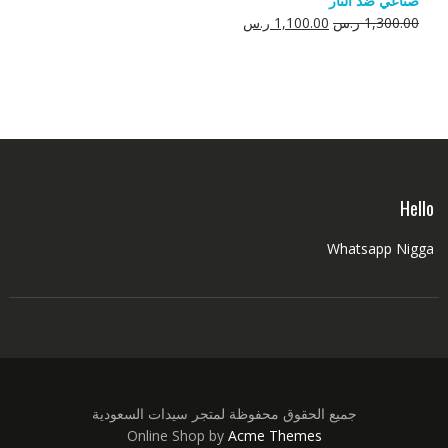
صناعي ضد النار
550.00 ر.س.
350.00 ر.س.
السعر
السعر
1,300.00
ر.س
1,100.00
ر.س
الأصلي
الحالي
هو:
هو:
1,300.00 ر.س.
1,100.00 ر.س.
Hello
Whatsapp Nigga
جميع الحقوق محفوظة لمتجر سيدات السعودية
Online Shop by
Acme Themes