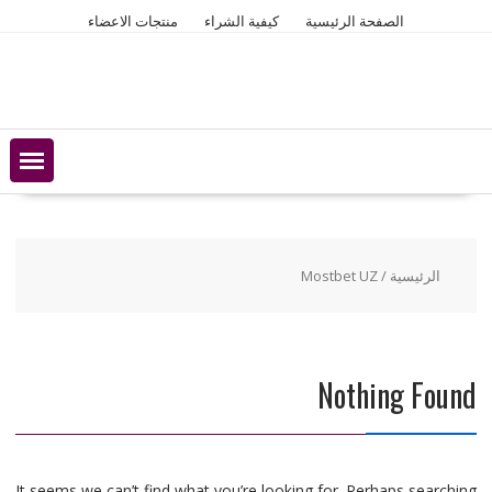
Ski
الصفحة الرئيسية
كيفية الشراء
منتجات الاعضاء
t
conten
الرئيسية
/ Mostbet UZ
Nothing Found
It seems we can’t find what you’re looking for. Perhaps searching