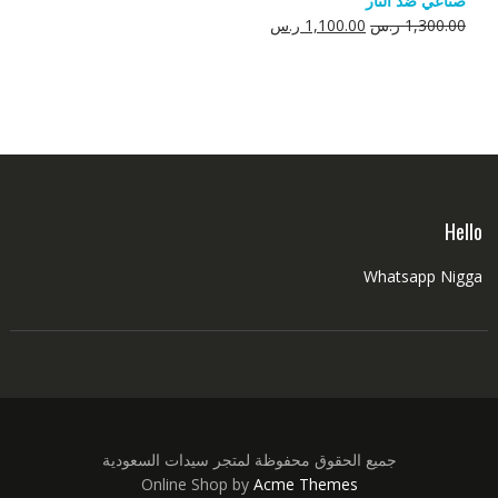
صناعي ضد النار
550.00 ر.س.
350.00 ر.س.
السعر
السعر
1,300.00
ر.س
1,100.00
ر.س
الأصلي
الحالي
هو:
هو:
1,300.00 ر.س.
1,100.00 ر.س.
Hello
Whatsapp Nigga
جميع الحقوق محفوظة لمتجر سيدات السعودية
Online Shop by
Acme Themes