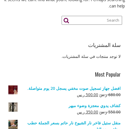
can help.
سلة المشتريات
لا توجد منتجات في سلة المشتريات.
Most Popular
افضل جهاز تسجيل صوت مخفي يسجل 20 يوم متواصلة.
السعر
السعر
680.00
ر.س
500.00
ر.س
الأصلي
الحالي
كشاف يدوي معجزة وضوء مبهر
هو:
هو:
السعر
السعر
550.00
ر.س
350.00
ر.س
680.00 ر.س.
500.00 ر.س.
الأصلي
الحالي
منقل ستيل فاخر نار الشيوخ نار حاتم بسعر الجملة حطب
هو:
هو: