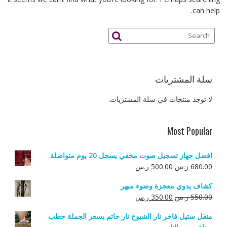
can help.
سلة المشتريات
لا توجد منتجات في سلة المشتريات.
Most Popular
افضل جهاز تسجيل صوت مخفي يسجل 20 يوم متواصلة.
السعر
السعر
680.00
ر.س
500.00
ر.س
الأصلي
الحالي
كشاف يدوي معجزة وضوء مبهر
هو:
هو:
السعر
السعر
550.00
ر.س
350.00
ر.س
680.00 ر.س.
500.00 ر.س.
الأصلي
الحالي
منقل ستيل فاخر نار الشيوخ نار حاتم بسعر الجملة حطب
هو:
هو: