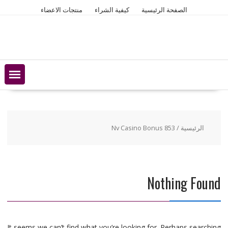
Ski
الصفحة الرئيسية
كيفية الشراء
منتجات الاعضاء
t
conten
الرئيسية
/ Nv Casino Bonus 853
Nothing Found
It seems we can’t find what you’re looking for. Perhaps searching