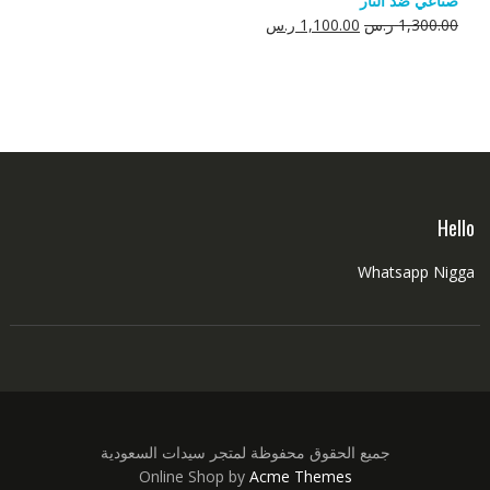
صناعي ضد النار
550.00 ر.س.
350.00 ر.س.
السعر
السعر
1,300.00
ر.س
1,100.00
ر.س
الأصلي
الحالي
هو:
هو:
1,300.00 ر.س.
1,100.00 ر.س.
Hello
Whatsapp Nigga
جميع الحقوق محفوظة لمتجر سيدات السعودية
Online Shop by
Acme Themes