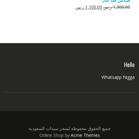
صناعي ضد النار
550.00 ر.س.
350.00 ر.س.
السعر
السعر
1,300.00
ر.س
1,100.00
ر.س
الأصلي
الحالي
هو:
هو:
1,300.00 ر.س.
1,100.00 ر.س.
Hello
Whatsapp Nigga
جميع الحقوق محفوظة لمتجر سيدات السعودية
Online Shop by
Acme Themes