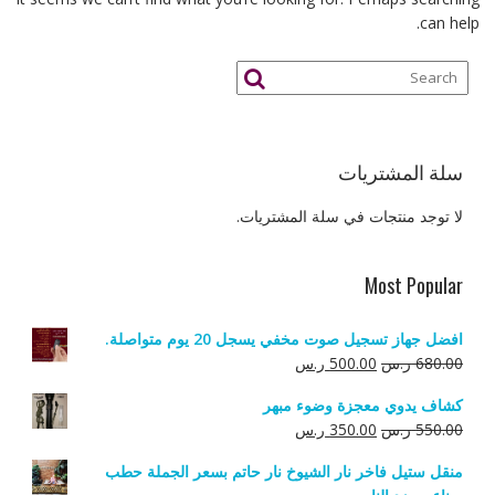
can help.
سلة المشتريات
لا توجد منتجات في سلة المشتريات.
Most Popular
افضل جهاز تسجيل صوت مخفي يسجل 20 يوم متواصلة.
السعر
السعر
680.00
ر.س
500.00
ر.س
الأصلي
الحالي
كشاف يدوي معجزة وضوء مبهر
هو:
هو:
السعر
السعر
550.00
ر.س
350.00
ر.س
680.00 ر.س.
500.00 ر.س.
الأصلي
الحالي
منقل ستيل فاخر نار الشيوخ نار حاتم بسعر الجملة حطب
هو:
هو: