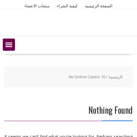
Ski
الصفحة الرئيسية
كيفية الشراء
منتجات الاعضاء
t
conten
الرئيسية
/ Nv Online Casino 10
Nothing Found
It seems we can’t find what you’re looking for. Perhaps searching