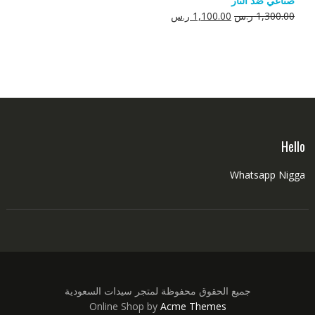
صناعي ضد النار
550.00 ر.س.
350.00 ر.س.
السعر
السعر
1,300.00
ر.س
1,100.00
ر.س
الأصلي
الحالي
هو:
هو:
1,300.00 ر.س.
1,100.00 ر.س.
Hello
Whatsapp Nigga
جميع الحقوق محفوظة لمتجر سيدات السعودية
Online Shop by
Acme Themes