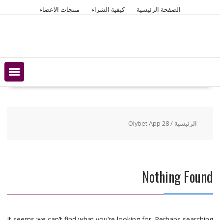
Ski
الصفحة الرئيسية
كيفية الشراء
منتجات الاعضاء
t
conten
الرئيسية
/ Olybet App 28
Nothing Found
It seems we can’t find what you’re looking for. Perhaps searching