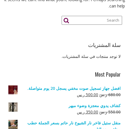
can help.
سلة المشتريات
لا توجد منتجات في سلة المشتريات.
Most Popular
افضل جهاز تسجيل صوت مخفي يسجل 20 يوم متواصلة.
السعر
السعر
680.00
ر.س
500.00
ر.س
الأصلي
الحالي
كشاف يدوي معجزة وضوء مبهر
هو:
هو:
السعر
السعر
550.00
ر.س
350.00
ر.س
680.00 ر.س.
500.00 ر.س.
الأصلي
الحالي
منقل ستيل فاخر نار الشيوخ نار حاتم بسعر الجملة حطب
هو:
هو: