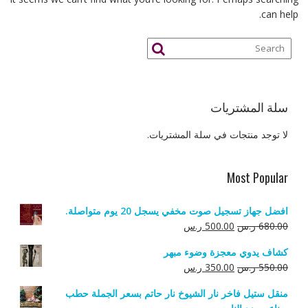
can help.
سلة المشتريات
لا توجد منتجات في سلة المشتريات.
Most Popular
افضل جهاز تسجيل صوت مخفي يسجل 20 يوم متواصلة.
السعر
السعر
680.00
ر.س
500.00
ر.س
الأصلي
الحالي
كشاف يدوي معجزة وضوء مبهر
هو:
هو:
السعر
السعر
550.00
ر.س
350.00
ر.س
680.00 ر.س.
500.00 ر.س.
الأصلي
الحالي
منقل ستيل فاخر نار الشيوخ نار حاتم بسعر الجملة حطب
هو:
هو: