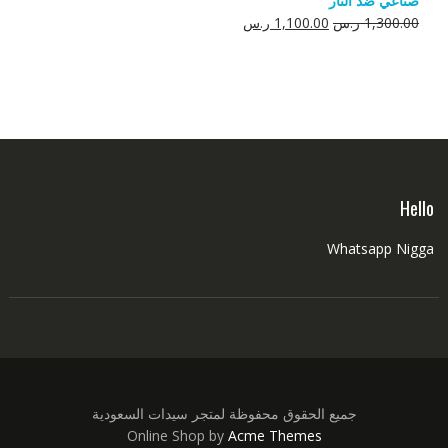
صناعي ضد النار
550.00 ر.س.
350.00 ر.س.
السعر
السعر
1,300.00
ر.س
1,100.00
ر.س
الأصلي
الحالي
هو:
هو:
1,300.00 ر.س.
1,100.00 ر.س.
Hello
Whatsapp Nigga
جميع الحقوق محفوظة لمتجر سيدات السعودية
Online Shop by
Acme Themes