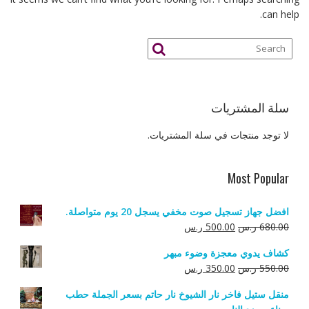
can help.
سلة المشتريات
لا توجد منتجات في سلة المشتريات.
Most Popular
افضل جهاز تسجيل صوت مخفي يسجل 20 يوم متواصلة.
السعر
السعر
680.00
ر.س
500.00
ر.س
الأصلي
الحالي
كشاف يدوي معجزة وضوء مبهر
هو:
هو:
السعر
السعر
550.00
ر.س
350.00
ر.س
680.00 ر.س.
500.00 ر.س.
الأصلي
الحالي
منقل ستيل فاخر نار الشيوخ نار حاتم بسعر الجملة حطب
هو:
هو: