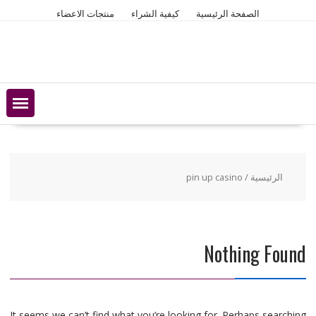
Ski
الصفحة الرئيسية
كيفية الشراء
منتجات الاعضاء
t
conten
الرئيسية
/ pin up casino
Nothing Found
It seems we can’t find what you’re looking for. Perhaps searching