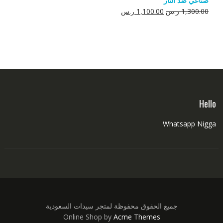
صناعي ضد النار
550.00 ر.س.
350.00 ر.س.
السعر
السعر
1,300.00
ر.س
1,100.00
ر.س
الأصلي
الحالي
هو:
هو:
1,300.00 ر.س.
1,100.00 ر.س.
Hello
Whatsapp Nigga
جميع الحقوق محفوظة لمتجر سيدات السعودية
Online Shop by
Acme Themes