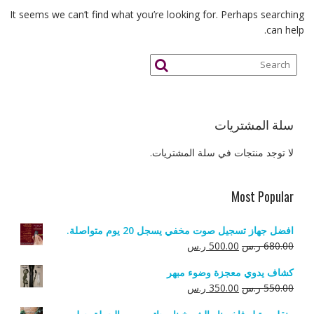
It seems we can’t find what you’re looking for. Perhaps searching
can help.
سلة المشتريات
لا توجد منتجات في سلة المشتريات.
Most Popular
افضل جهاز تسجيل صوت مخفي يسجل 20 يوم متواصلة.
السعر
السعر
680.00
ر.س
500.00
ر.س
الأصلي
الحالي
كشاف يدوي معجزة وضوء مبهر
هو:
هو:
السعر
السعر
550.00
ر.س
350.00
ر.س
680.00 ر.س.
500.00 ر.س.
الأصلي
الحالي