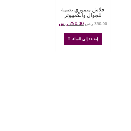
فلاش ميموري بصمة
للجوال والكمبيوتر
السعر
السعر
250.00
ر.س
350.00
ر.س
الأصلي
الحالي
هو:
هو:
إضافة إلى السلة
350.00 ر.س.
250.00 ر.س.