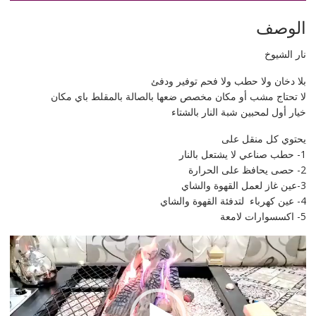
شبة
الوصف
النار
.
نار الشيوخ
بلا دخان ولا حطب ولا فحم توفير ودفئ
لا تحتاج مشب أو مكان مخصص ضعها بالصالة بالمقلط باي مكان
خيار أول لمحبين شبة النار بالشتاء
يحتوي كل منقل على
1- حطب صناعي لا يشتعل بالنار
2- حصى يحافظ على الحرارة
3-عين غاز لعمل القهوة والشاي
4- عين كهرباء لتدفئة القهوة والشاي
5- اكسسوارات لامعة
مشغل
الفيديو