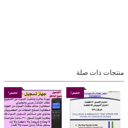
ضد النار الحريق دوه سعر ريال خصم الرياض جدة حفرالباطن الحفر
النعيرية الدمام الخبر الاحساء بقيق وادي الدواسر المجمعة الارطاوية
الزلفي القصيم بريدة عنيزة الرس المذنب البكيرية البدائع رفحاء حايل
حائل عرعر القريات تبوك المدينة مكة الطائف جازان نجران خميس
مشيط ابها الخرج طقس توقعات الطقس درجة الحرارة غاز الغاز جمر
فحم منقد منقل وجار متجر عرض شبة النار عطلة المدارس 1441 وظائف
1440 2020 2019 غاز افضل اقوى غاز توفير سعره متر سم الحديقة
الغناء مخيمات خيام مشب
فير سعره متر سم الحديقة الغناء مخيمات خيام مشب
منتجات ذات صلة
تخفيض!
تخفيض!