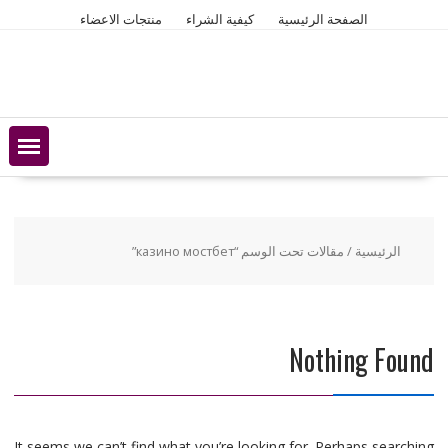
Ski
الصفحة الرئيسية
كيفية الشراء
منتجات الاعضاء
t
conten
الرئيسية
/ مقالات تحت الوسم “казино мостбет”
Nothing Found
It seems we can’t find what you’re looking for. Perhaps searching