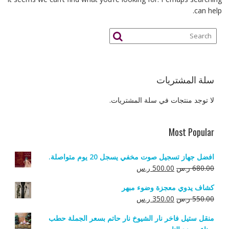
can help.
سلة المشتريات
لا توجد منتجات في سلة المشتريات.
Most Popular
افضل جهاز تسجيل صوت مخفي يسجل 20 يوم متواصلة.
السعر
السعر
680.00
ر.س
500.00
ر.س
الأصلي
الحالي
كشاف يدوي معجزة وضوء مبهر
هو:
هو:
السعر
السعر
550.00
ر.س
350.00
ر.س
680.00 ر.س.
500.00 ر.س.
الأصلي
الحالي
منقل ستيل فاخر نار الشيوخ نار حاتم بسعر الجملة حطب
هو:
هو: