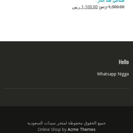
صناعي ضد النار
550.00 ر.س.
350.00 ر.س.
السعر
السعر
1,300.00
ر.س
1,100.00
ر.س
الأصلي
الحالي
هو:
هو:
1,300.00 ر.س.
1,100.00 ر.س.
Hello
Whatsapp Nigga
جميع الحقوق محفوظة لمتجر سيدات السعودية
Online Shop by
Acme Themes