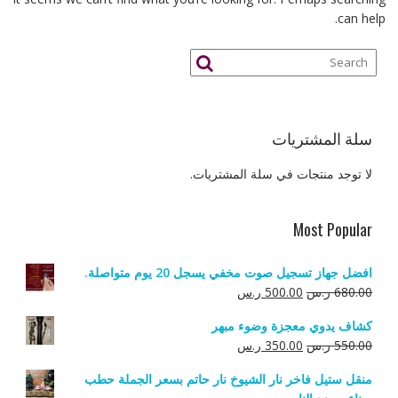
can help.
سلة المشتريات
لا توجد منتجات في سلة المشتريات.
Most Popular
افضل جهاز تسجيل صوت مخفي يسجل 20 يوم متواصلة.
السعر
السعر
680.00
ر.س
500.00
ر.س
الأصلي
الحالي
كشاف يدوي معجزة وضوء مبهر
هو:
هو:
السعر
السعر
550.00
ر.س
350.00
ر.س
680.00 ر.س.
500.00 ر.س.
الأصلي
الحالي
منقل ستيل فاخر نار الشيوخ نار حاتم بسعر الجملة حطب
هو:
هو: