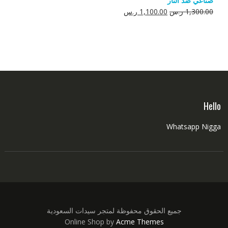
صناعي ضد النار
550.00 ر.س.
350.00 ر.س.
السعر
السعر
1,300.00
ر.س
1,100.00
ر.س
الأصلي
الحالي
هو:
هو:
1,300.00 ر.س.
1,100.00 ر.س.
Hello
Whatsapp Nigga
جميع الحقوق محفوظة لمتجر سيدات السعودية
Online Shop by
Acme Themes