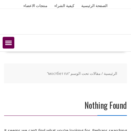
Ski
الصفحة الرئيسية
كيفية الشراء
منتجات الاعضاء
t
conten
الرئيسية
/ مقالات تحت الوسم “мостбет пл”
Nothing Found
It seems we can’t find what you’re looking for. Perhaps searching