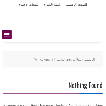
Ski
الصفحة الرئيسية
كيفية الشراء
منتجات الاعضاء
t
conten
الرئيسية
/ مقالات تحت الوسم “1 win colombia”
Nothing Found
It seems we can’t find what you’re looking for. Perhaps searching