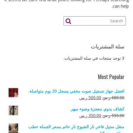
can help.
سلة المشتريات
لا توجد منتجات في سلة المشتريات.
Most Popular
افضل جهاز تسجيل صوت مخفي يسجل 20 يوم متواصلة.
السعر
السعر
680.00
ر.س
500.00
ر.س
الأصلي
الحالي
كشاف يدوي معجزة وضوء مبهر
هو:
هو:
السعر
السعر
550.00
ر.س
350.00
ر.س
680.00 ر.س.
500.00 ر.س.
الأصلي
الحالي
منقل ستيل فاخر نار الشيوخ نار حاتم بسعر الجملة حطب
هو:
هو: