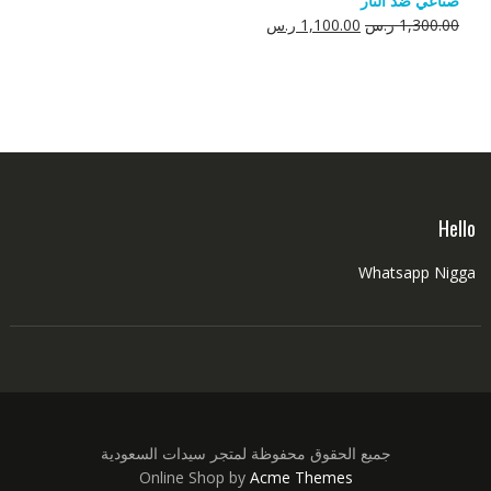
صناعي ضد النار
550.00 ر.س.
350.00 ر.س.
السعر
السعر
1,300.00
ر.س
1,100.00
ر.س
الأصلي
الحالي
هو:
هو:
1,300.00 ر.س.
1,100.00 ر.س.
Hello
Whatsapp Nigga
جميع الحقوق محفوظة لمتجر سيدات السعودية
Online Shop by
Acme Themes