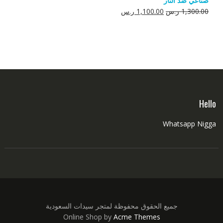
صناعي ضد النار
550.00 ر.س.
350.00 ر.س.
السعر
السعر
1,300.00
ر.س
1,100.00
ر.س
الأصلي
الحالي
هو:
هو:
1,300.00 ر.س.
1,100.00 ر.س.
Hello
Whatsapp Nigga
جميع الحقوق محفوظة لمتجر سيدات السعودية
Online Shop by
Acme Themes