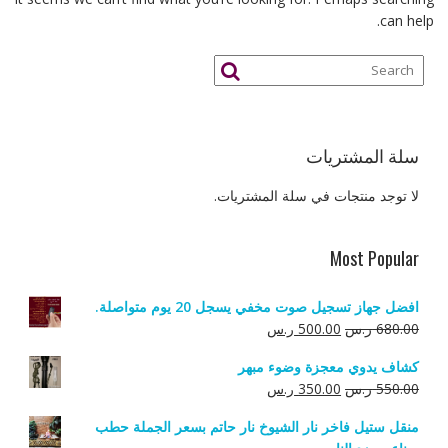
can help.
سلة المشتريات
لا توجد منتجات في سلة المشتريات.
Most Popular
افضل جهاز تسجيل صوت مخفي يسجل 20 يوم متواصلة.
السعر
السعر
680.00
ر.س
500.00
ر.س
الأصلي
الحالي
كشاف يدوي معجزة وضوء مبهر
هو:
هو:
السعر
السعر
550.00
ر.س
350.00
ر.س
680.00 ر.س.
500.00 ر.س.
الأصلي
الحالي
منقل ستيل فاخر نار الشيوخ نار حاتم بسعر الجملة حطب
هو:
هو: