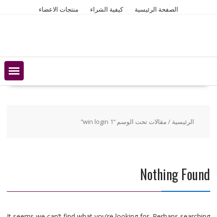
Ski
الصفحة الرئيسية
كيفية الشراء
منتجات الاعضاء
t
conten
الرئيسية
/ مقالات تحت الوسم “1 win login”
Nothing Found
It seems we can’t find what you’re looking for. Perhaps searching