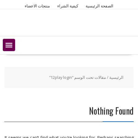
Ski
الصفحة الرئيسية
كيفية الشراء
منتجات الاعضاء
t
conten
الرئيسية
/ مقالات تحت الوسم “12play login”
Nothing Found
It seems we can’t find what you’re looking for. Perhaps searching