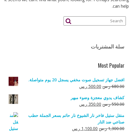
can help.
سلة المشتريات
Most Popular
افضل جهاز تسجيل صوت مخفي يسجل 20 يوم متواصلة.
السعر
السعر
680.00
ر.س
500.00
ر.س
الأصلي
الحالي
كشاف يدوي معجزة وضوء مبهر
هو:
هو:
السعر
السعر
550.00
ر.س
350.00
ر.س
680.00 ر.س.
500.00 ر.س.
الأصلي
الحالي
منقل ستيل فاخر نار الشيوخ نار حاتم بسعر الجملة حطب
هو:
هو:
صناعي ضد النار
550.00 ر.س.
350.00 ر.س.
السعر
السعر
1,300.00
ر.س
1,100.00
ر.س