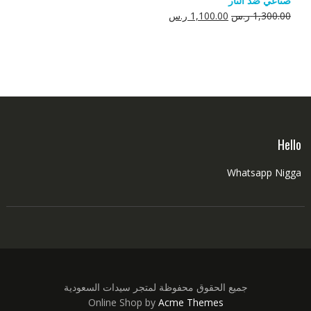
صناعي ضد النار
550.00 ر.س.
350.00 ر.س.
السعر
السعر
1,300.00
ر.س
1,100.00
ر.س
الأصلي
الحالي
هو:
هو:
1,300.00 ر.س.
1,100.00 ر.س.
Hello
Whatsapp Nigga
جميع الحقوق محفوظة لمتجر سيدات السعودية
Online Shop by
Acme Themes