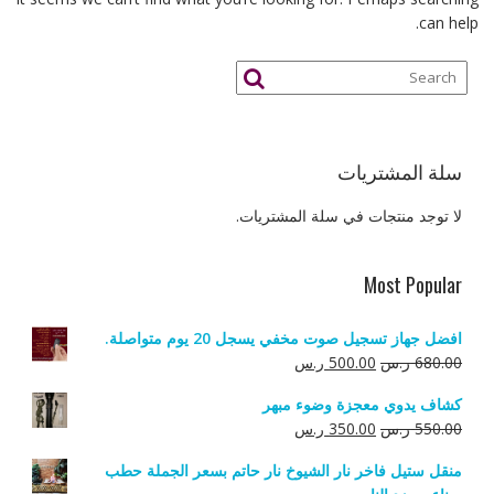
can help.
سلة المشتريات
لا توجد منتجات في سلة المشتريات.
Most Popular
افضل جهاز تسجيل صوت مخفي يسجل 20 يوم متواصلة.
السعر
السعر
680.00
ر.س
500.00
ر.س
الأصلي
الحالي
كشاف يدوي معجزة وضوء مبهر
هو:
هو:
السعر
السعر
550.00
ر.س
350.00
ر.س
680.00 ر.س.
500.00 ر.س.
الأصلي
الحالي
منقل ستيل فاخر نار الشيوخ نار حاتم بسعر الجملة حطب
هو:
هو: