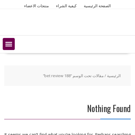
Ski
الصفحة الرئيسية
كيفية الشراء
منتجات الاعضاء
t
conten
الرئيسية
/ مقالات تحت الوسم “188 bet review”
Nothing Found
It seems we can’t find what you’re looking for. Perhaps searching