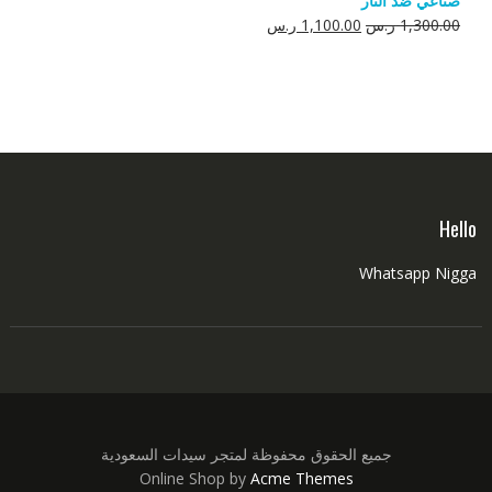
صناعي ضد النار
550.00 ر.س.
350.00 ر.س.
السعر
السعر
1,300.00
ر.س
1,100.00
ر.س
الأصلي
الحالي
هو:
هو:
1,300.00 ر.س.
1,100.00 ر.س.
Hello
Whatsapp Nigga
جميع الحقوق محفوظة لمتجر سيدات السعودية
Online Shop by
Acme Themes