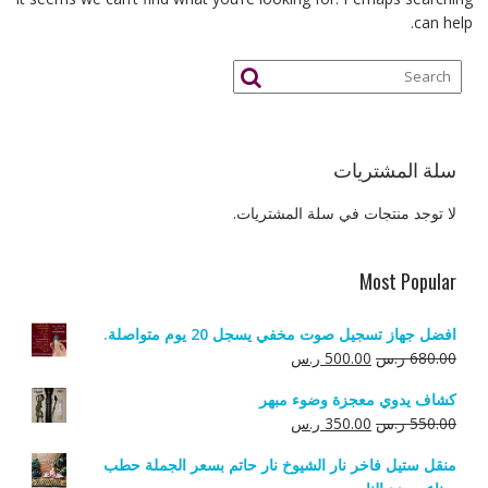
can help.
سلة المشتريات
لا توجد منتجات في سلة المشتريات.
Most Popular
افضل جهاز تسجيل صوت مخفي يسجل 20 يوم متواصلة.
السعر
السعر
680.00
ر.س
500.00
ر.س
الأصلي
الحالي
كشاف يدوي معجزة وضوء مبهر
هو:
هو:
السعر
السعر
550.00
ر.س
350.00
ر.س
680.00 ر.س.
500.00 ر.س.
الأصلي
الحالي
منقل ستيل فاخر نار الشيوخ نار حاتم بسعر الجملة حطب
هو:
هو: