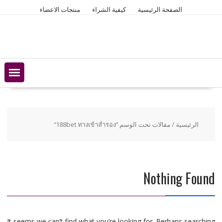
Ski
الصفحة الرئيسية
كيفية الشراء
منتجات الاعضاء
t
conten
الرئيسية
/ مقالات تحت الوسم “188bet ทางเข้าสํารอง”
Nothing Found
It seems we can’t find what you’re looking for. Perhaps searching