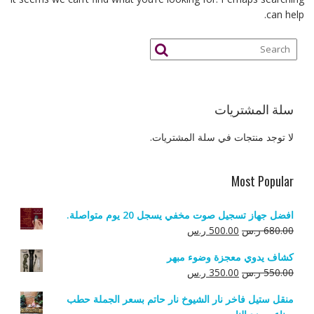
can help.
سلة المشتريات
لا توجد منتجات في سلة المشتريات.
Most Popular
افضل جهاز تسجيل صوت مخفي يسجل 20 يوم متواصلة.
السعر
السعر
680.00
ر.س
500.00
ر.س
الأصلي
الحالي
كشاف يدوي معجزة وضوء مبهر
هو:
هو:
السعر
السعر
550.00
ر.س
350.00
ر.س
680.00 ر.س.
500.00 ر.س.
الأصلي
الحالي
منقل ستيل فاخر نار الشيوخ نار حاتم بسعر الجملة حطب
هو:
هو: