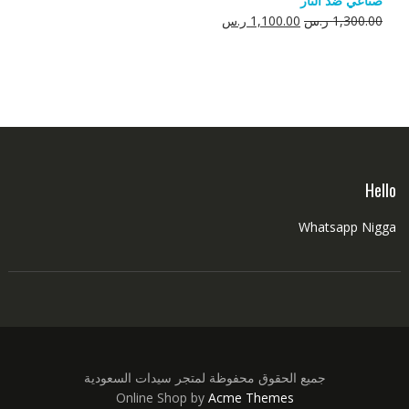
صناعي ضد النار
550.00 ر.س.
350.00 ر.س.
السعر
السعر
1,300.00
ر.س
1,100.00
ر.س
الأصلي
الحالي
هو:
هو:
1,300.00 ر.س.
1,100.00 ر.س.
Hello
Whatsapp Nigga
جميع الحقوق محفوظة لمتجر سيدات السعودية
Online Shop by
Acme Themes