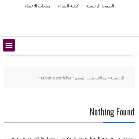
Ski
الصفحة الرئيسية
كيفية الشراء
منتجات الاعضاء
t
conten
الرئيسية
/ مقالات تحت الوسم “188bet é confiável”
Nothing Found
It seems we can’t find what you’re looking for. Perhaps searching