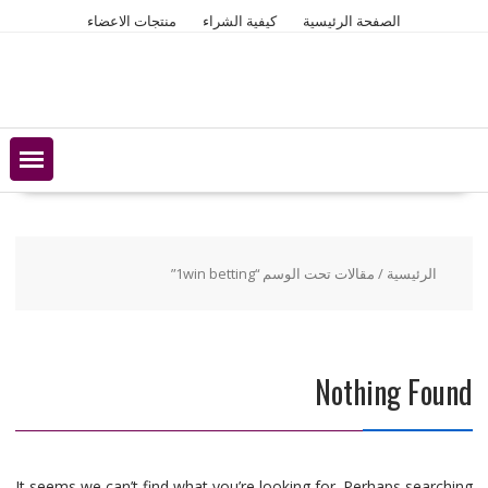
Ski
الصفحة الرئيسية
كيفية الشراء
منتجات الاعضاء
t
conten
الرئيسية
/ مقالات تحت الوسم “1win betting”
Nothing Found
It seems we can’t find what you’re looking for. Perhaps searching