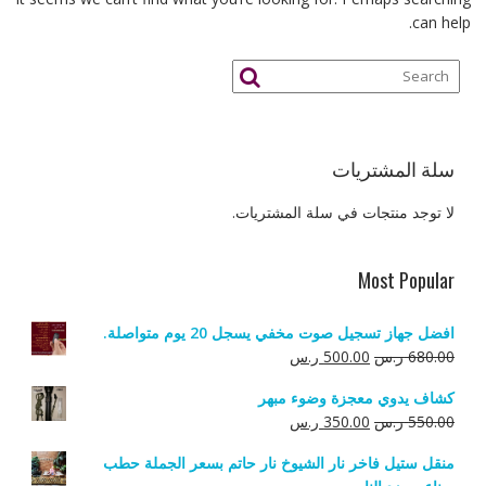
can help.
سلة المشتريات
لا توجد منتجات في سلة المشتريات.
Most Popular
افضل جهاز تسجيل صوت مخفي يسجل 20 يوم متواصلة.
السعر
السعر
680.00
ر.س
500.00
ر.س
الأصلي
الحالي
كشاف يدوي معجزة وضوء مبهر
هو:
هو:
السعر
السعر
550.00
ر.س
350.00
ر.س
680.00 ر.س.
500.00 ر.س.
الأصلي
الحالي
منقل ستيل فاخر نار الشيوخ نار حاتم بسعر الجملة حطب
هو:
هو: