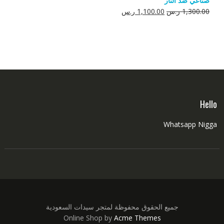
صناعي ضد النار
550.00 ر.س.
350.00 ر.س.
السعر
السعر
1,300.00
ر.س
1,100.00
ر.س
الأصلي
الحالي
هو:
هو:
1,300.00 ر.س.
1,100.00 ر.س.
Hello
Whatsapp Nigga
جميع الحقوق محفوظة لمتجر سيدات السعودية
Online Shop by
Acme Themes