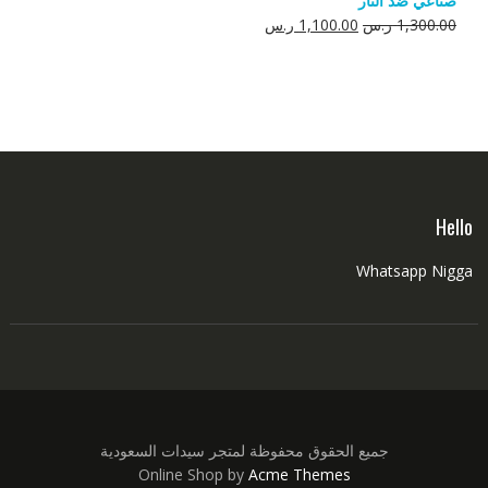
صناعي ضد النار
550.00 ر.س.
350.00 ر.س.
السعر
السعر
1,300.00
ر.س
1,100.00
ر.س
الأصلي
الحالي
هو:
هو:
1,300.00 ر.س.
1,100.00 ر.س.
Hello
Whatsapp Nigga
جميع الحقوق محفوظة لمتجر سيدات السعودية
Online Shop by
Acme Themes