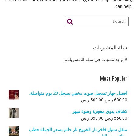
can help.
سلة المشتريات
لا توجد منتجات في سلة المشتريات.
Most Popular
افضل جهاز تسجيل صوت مخفي يسجل 20 يوم متواصلة.
السعر
السعر
680.00
ر.س
500.00
ر.س
الأصلي
الحالي
كشاف يدوي معجزة وضوء مبهر
هو:
هو:
السعر
السعر
550.00
ر.س
350.00
ر.س
680.00 ر.س.
500.00 ر.س.
الأصلي
الحالي
منقل ستيل فاخر نار الشيوخ نار حاتم بسعر الجملة حطب
هو:
هو: