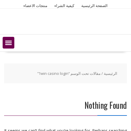
Ski
الصفحة الرئيسية
كيفية الشراء
منتجات الاعضاء
t
conten
الرئيسية
/ مقالات تحت الوسم “1win casino login”
Nothing Found
It seems we can’t find what you’re looking for. Perhaps searching