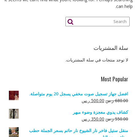
can help.
سلة المشتريات
لا توجد منتجات في سلة المشتريات.
Most Popular
افضل جهاز تسجيل صوت مخفي يسجل 20 يوم متواصلة.
السعر
السعر
680.00
ر.س
500.00
ر.س
الأصلي
الحالي
كشاف يدوي معجزة وضوء مبهر
هو:
هو:
السعر
السعر
550.00
ر.س
350.00
ر.س
680.00 ر.س.
500.00 ر.س.
الأصلي
الحالي
منقل ستيل فاخر نار الشيوخ نار حاتم بسعر الجملة حطب
هو:
هو: