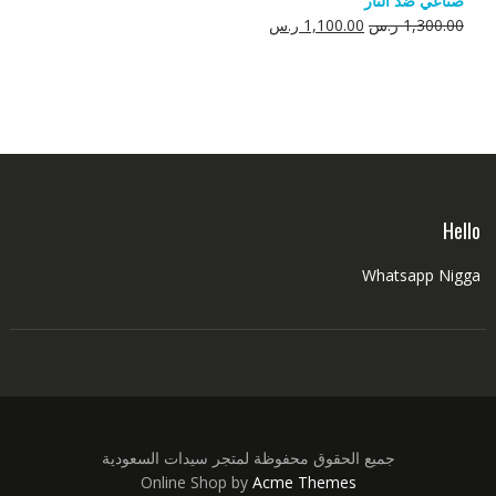
صناعي ضد النار
550.00 ر.س.
350.00 ر.س.
السعر
السعر
1,300.00
ر.س
1,100.00
ر.س
الأصلي
الحالي
هو:
هو:
1,300.00 ر.س.
1,100.00 ر.س.
Hello
Whatsapp Nigga
جميع الحقوق محفوظة لمتجر سيدات السعودية
Online Shop by
Acme Themes