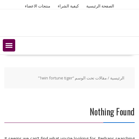
Ski
الصفحة الرئيسية
كيفية الشراء
منتجات الاعضاء
t
conten
الرئيسية
/ مقالات تحت الوسم “1win fortune tiger”
Nothing Found
It seems we can’t find what you’re looking for. Perhaps searching