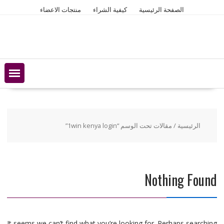
Ski
الصفحة الرئيسية
كيفية الشراء
منتجات الاعضاء
t
conten
الرئيسية
/ مقالات تحت الوسم “1win kenya login”
Nothing Found
It seems we can’t find what you’re looking for. Perhaps searching