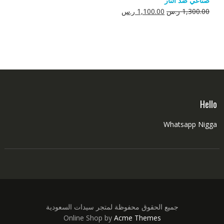
صناعي ضد النار
550.00 ر.س.
350.00 ر.س.
السعر
السعر
1,300.00
ر.س
1,100.00
ر.س
الأصلي
الحالي
هو:
هو:
1,300.00 ر.س.
1,100.00 ر.س.
Hello
Whatsapp Nigga
جميع الحقوق محفوظة لمتجر سيدات السعودية
Online Shop by
Acme Themes