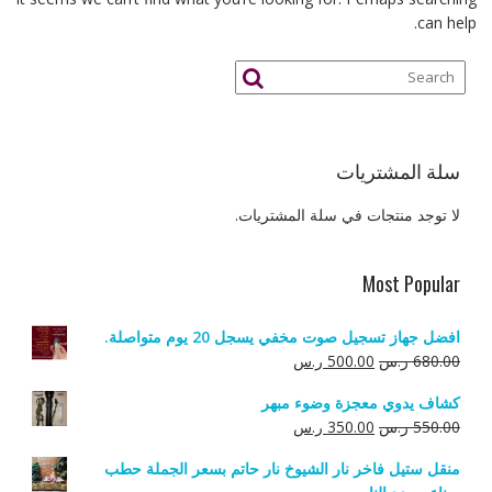
can help.
سلة المشتريات
لا توجد منتجات في سلة المشتريات.
Most Popular
افضل جهاز تسجيل صوت مخفي يسجل 20 يوم متواصلة.
السعر
السعر
680.00
ر.س
500.00
ر.س
الأصلي
الحالي
كشاف يدوي معجزة وضوء مبهر
هو:
هو:
السعر
السعر
550.00
ر.س
350.00
ر.س
680.00 ر.س.
500.00 ر.س.
الأصلي
الحالي
منقل ستيل فاخر نار الشيوخ نار حاتم بسعر الجملة حطب
هو:
هو: