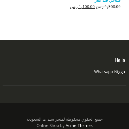
صناعي ضد النار
550.00 ر.س.
350.00 ر.س.
السعر
السعر
1,300.00
ر.س
1,100.00
ر.س
الأصلي
الحالي
هو:
هو:
1,300.00 ر.س.
1,100.00 ر.س.
Hello
Whatsapp Nigga
جميع الحقوق محفوظة لمتجر سيدات السعودية
Online Shop by
Acme Themes