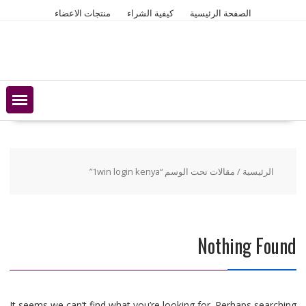
Ski
الصفحة الرئيسية
كيفية الشراء
منتجات الاعضاء
t
conten
الرئيسية
/ مقالات تحت الوسم “1win login kenya”
Nothing Found
It seems we can’t find what you’re looking for. Perhaps searching