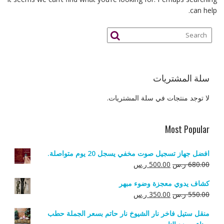
can help.
سلة المشتريات
لا توجد منتجات في سلة المشتريات.
Most Popular
افضل جهاز تسجيل صوت مخفي يسجل 20 يوم متواصلة.
السعر
السعر
680.00
ر.س
500.00
ر.س
الأصلي
الحالي
كشاف يدوي معجزة وضوء مبهر
هو:
هو:
السعر
السعر
550.00
ر.س
350.00
ر.س
680.00 ر.س.
500.00 ر.س.
الأصلي
الحالي
منقل ستيل فاخر نار الشيوخ نار حاتم بسعر الجملة حطب
هو:
هو: