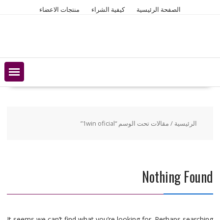
Ski
الصفحة الرئيسية
كيفية الشراء
منتجات الاعضاء
t
conten
الرئيسية
/ مقالات تحت الوسم “1win oficial”
Nothing Found
It seems we can’t find what you’re looking for. Perhaps searching