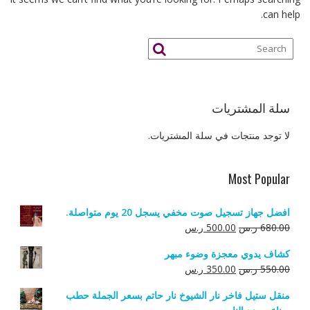
can help.
سلة المشتريات
لا توجد منتجات في سلة المشتريات.
Most Popular
افضل جهاز تسجيل صوت مخفي يسجل 20 يوم متواصلة.
السعر
السعر
680.00
ر.س
500.00
ر.س
الأصلي
الحالي
كشاف يدوي معجزة وضوء مبهر
هو:
هو:
السعر
السعر
550.00
ر.س
350.00
ر.س
680.00 ر.س.
500.00 ر.س.
الأصلي
الحالي
منقل ستيل فاخر نار الشيوخ نار حاتم بسعر الجملة حطب
هو:
هو: