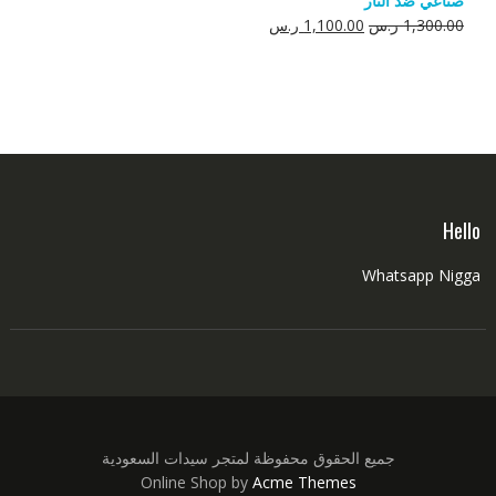
صناعي ضد النار
550.00 ر.س.
350.00 ر.س.
السعر
السعر
1,300.00
ر.س
1,100.00
ر.س
الأصلي
الحالي
هو:
هو:
1,300.00 ر.س.
1,100.00 ر.س.
Hello
Whatsapp Nigga
جميع الحقوق محفوظة لمتجر سيدات السعودية
Online Shop by
Acme Themes