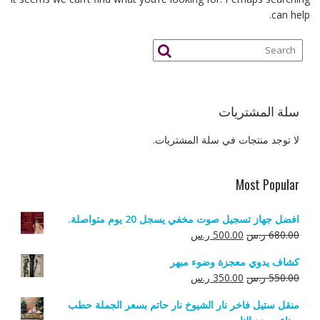
can help.
سلة المشتريات
لا توجد منتجات في سلة المشتريات.
Most Popular
افضل جهاز تسجيل صوت مخفي يسجل 20 يوم متواصلة.
السعر
السعر
680.00
ر.س
500.00
ر.س
الأصلي
الحالي
كشاف يدوي معجزة وضوء مبهر
هو:
هو:
السعر
السعر
550.00
ر.س
350.00
ر.س
680.00 ر.س.
500.00 ر.س.
الأصلي
الحالي
منقل ستيل فاخر نار الشيوخ نار حاتم بسعر الجملة حطب
هو:
هو: