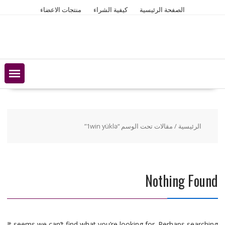
Ski
الصفحة الرئيسية
كيفية الشراء
منتجات الاعضاء
t
conten
الرئيسية
/ مقالات تحت الوسم “1win yüklə”
Nothing Found
It seems we can’t find what you’re looking for. Perhaps searching