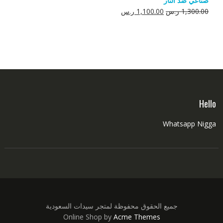
صناعي ضد النار
550.00 ر.س.
350.00 ر.س.
السعر
السعر
1,300.00
ر.س
1,100.00
ر.س
الأصلي
الحالي
هو:
هو:
1,300.00 ر.س.
1,100.00 ر.س.
Hello
Whatsapp Nigga
جميع الحقوق محفوظة لمتجر سيدات السعودية
Online Shop by
Acme Themes