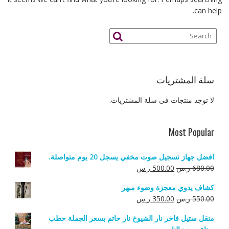
can help.
سلة المشتريات
لا توجد منتجات في سلة المشتريات.
Most Popular
افضل جهاز تسجيل صوت مخفي يسجل 20 يوم متواصلة.
السعر
السعر
680.00
ر.س
500.00
ر.س
الأصلي
الحالي
كشاف يدوي معجزة وضوء مبهر
هو:
هو:
السعر
السعر
550.00
ر.س
350.00
ر.س
680.00 ر.س.
500.00 ر.س.
الأصلي
الحالي
منقل ستيل فاخر نار الشيوخ نار حاتم بسعر الجملة حطب
هو:
هو: