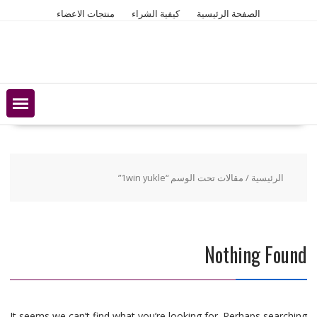
Ski
الصفحة الرئيسية
كيفية الشراء
منتجات الاعضاء
t
conten
الرئيسية
/ مقالات تحت الوسم “1win yukle”
Nothing Found
It seems we can’t find what you’re looking for. Perhaps searching