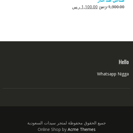
صناعي ضد النار
550.00 ر.س.
350.00 ر.س.
السعر
السعر
1,300.00
ر.س
1,100.00
ر.س
الأصلي
الحالي
هو:
هو:
1,300.00 ر.س.
1,100.00 ر.س.
Hello
Whatsapp Nigga
جميع الحقوق محفوظة لمتجر سيدات السعودية
Online Shop by
Acme Themes