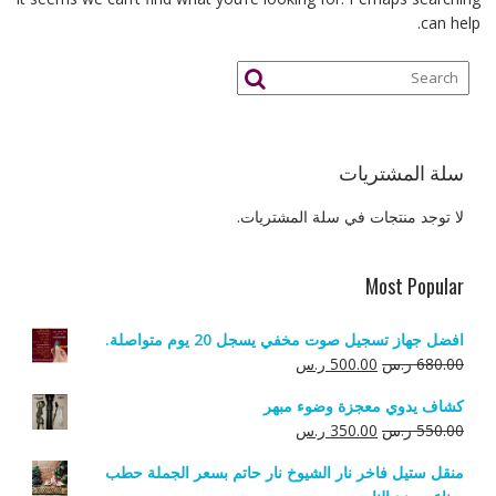
can help.
سلة المشتريات
لا توجد منتجات في سلة المشتريات.
Most Popular
افضل جهاز تسجيل صوت مخفي يسجل 20 يوم متواصلة.
السعر
السعر
680.00
ر.س
500.00
ر.س
الأصلي
الحالي
كشاف يدوي معجزة وضوء مبهر
هو:
هو:
السعر
السعر
550.00
ر.س
350.00
ر.س
680.00 ر.س.
500.00 ر.س.
الأصلي
الحالي
منقل ستيل فاخر نار الشيوخ نار حاتم بسعر الجملة حطب
هو:
هو: