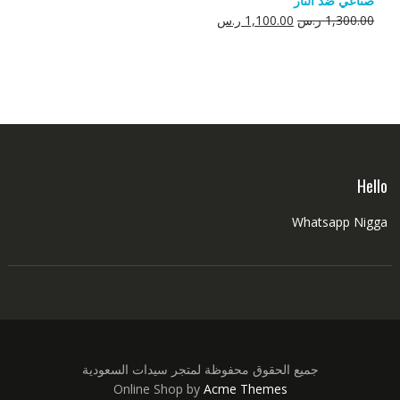
صناعي ضد النار
550.00 ر.س.
350.00 ر.س.
السعر
السعر
1,300.00
ر.س
1,100.00
ر.س
الأصلي
الحالي
هو:
هو:
1,300.00 ر.س.
1,100.00 ر.س.
Hello
Whatsapp Nigga
جميع الحقوق محفوظة لمتجر سيدات السعودية
Online Shop by
Acme Themes