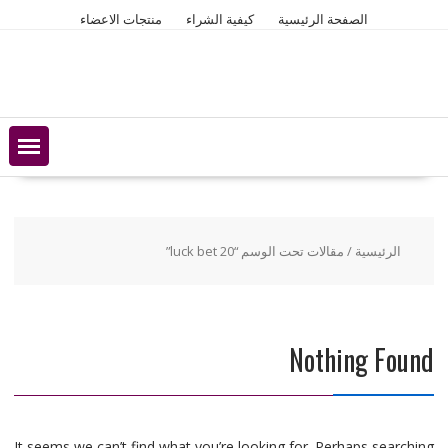
Ski
الصفحة الرئيسية
كيفية الشراء
منتجات الاعضاء
t
conten
الرئيسية
/ مقالات تحت الوسم “20 luck bet”
Nothing Found
It seems we can’t find what you’re looking for. Perhaps searching