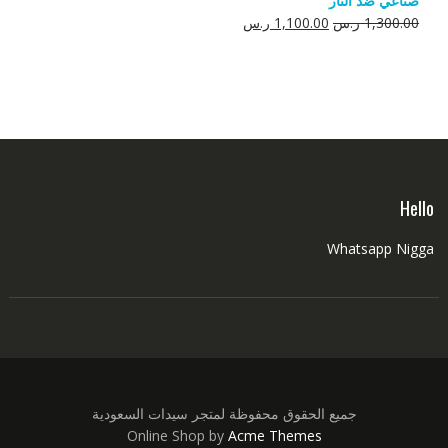
صناعي ضد النار
550.00 ر.س.
350.00 ر.س.
السعر
السعر
1,300.00
ر.س
1,100.00
ر.س
الأصلي
الحالي
هو:
هو:
1,300.00 ر.س.
1,100.00 ر.س.
Hello
Whatsapp Nigga
جميع الحقوق محفوظة لمتجر سيدات السعودية
Online Shop by
Acme Themes