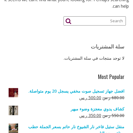
can help.
سلة المشتريات
لا توجد منتجات في سلة المشتريات.
Most Popular
افضل جهاز تسجيل صوت مخفي يسجل 20 يوم متواصلة.
السعر
السعر
680.00
ر.س
500.00
ر.س
الأصلي
الحالي
كشاف يدوي معجزة وضوء مبهر
هو:
هو:
السعر
السعر
550.00
ر.س
350.00
ر.س
680.00 ر.س.
500.00 ر.س.
الأصلي
الحالي
منقل ستيل فاخر نار الشيوخ نار حاتم بسعر الجملة حطب
هو:
هو: