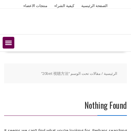
Ski
الصفحة الرئيسية
كيفية الشراء
منتجات الاعضاء
t
conten
الرئيسية
/ مقالات تحت الوسم “20bet 視聴方法”
Nothing Found
It seems we can’t find what you’re looking for. Perhaps searching