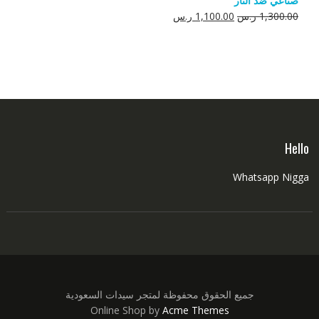
صناعي ضد النار
550.00 ر.س.
350.00 ر.س.
السعر
السعر
1,300.00
ر.س
1,100.00
ر.س
الأصلي
الحالي
هو:
هو:
1,300.00 ر.س.
1,100.00 ر.س.
Hello
Whatsapp Nigga
جميع الحقوق محفوظة لمتجر سيدات السعودية
Online Shop by
Acme Themes