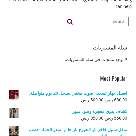
can help.
سلة المشتريات
لا توجد منتجات في سلة المشتريات.
Most Popular
افضل جهاز تسجيل صوت مخفي يسجل 20 يوم متواصلة.
السعر
السعر
680.00
ر.س
500.00
ر.س
الأصلي
الحالي
كشاف يدوي معجزة وضوء مبهر
هو:
هو:
السعر
السعر
550.00
ر.س
350.00
ر.س
680.00 ر.س.
500.00 ر.س.
الأصلي
الحالي
منقل ستيل فاخر نار الشيوخ نار حاتم بسعر الجملة حطب
هو:
هو: