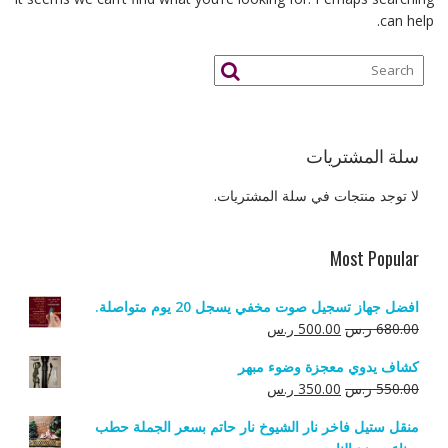
can help.
سلة المشتريات
لا توجد منتجات في سلة المشتريات.
Most Popular
افضل جهاز تسجيل صوت مخفي يسجل 20 يوم متواصلة.
السعر
السعر
680.00
ر.س
500.00
ر.س
الأصلي
الحالي
كشاف يدوي معجزة وضوء مبهر
هو:
هو:
السعر
السعر
550.00
ر.س
350.00
ر.س
680.00 ر.س.
500.00 ر.س.
الأصلي
الحالي
منقل ستيل فاخر نار الشيوخ نار حاتم بسعر الجملة حطب
هو:
هو: