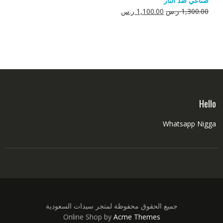
صناعي ضد النار
550.00 ر.س.
350.00 ر.س.
السعر
السعر
1,300.00
ر.س
1,100.00
ر.س
الأصلي
الحالي
هو:
هو:
1,300.00 ر.س.
1,100.00 ر.س.
Hello
Whatsapp Nigga
جميع الحقوق محفوظة لمتجر سيدات السعودية
Online Shop by
Acme Themes