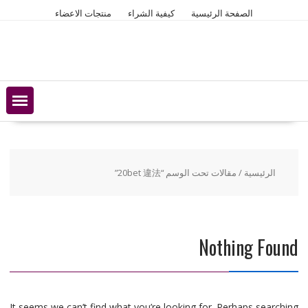
Ski
الصفحة الرئيسية
كيفية الشراء
منتجات الاعضاء
t
conten
الرئيسية
/ مقالات تحت الوسم “20bet 違法”
Nothing Found
It seems we can’t find what you’re looking for. Perhaps searching