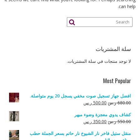
can help.
سلة المشتريات
لا توجد منتجات في سلة المشتريات.
Most Popular
افضل جهاز تسجيل صوت مخفي يسجل 20 يوم متواصلة.
السعر
السعر
680.00
ر.س
500.00
ر.س
الأصلي
الحالي
كشاف يدوي معجزة وضوء مبهر
هو:
هو:
السعر
السعر
550.00
ر.س
350.00
ر.س
680.00 ر.س.
500.00 ر.س.
الأصلي
الحالي
منقل ستيل فاخر نار الشيوخ نار حاتم بسعر الجملة حطب
هو:
هو: