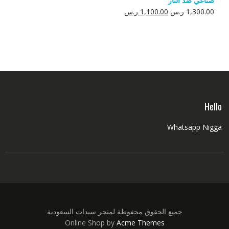
صناعي ضد النار
550.00 ر.س.
350.00 ر.س.
السعر
السعر
1,300.00
ر.س
1,100.00
ر.س
الأصلي
الحالي
هو:
هو:
1,300.00 ر.س.
1,100.00 ر.س.
Hello
Whatsapp Nigga
جميع الحقوق محفوظة لمتجر سيدات السعودية
Online Shop by
Acme Themes