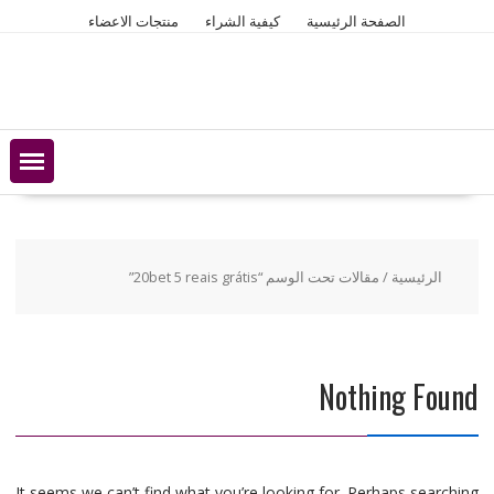
Ski
الصفحة الرئيسية
كيفية الشراء
منتجات الاعضاء
t
conten
الرئيسية
/ مقالات تحت الوسم “20bet 5 reais grátis”
Nothing Found
It seems we can’t find what you’re looking for. Perhaps searching