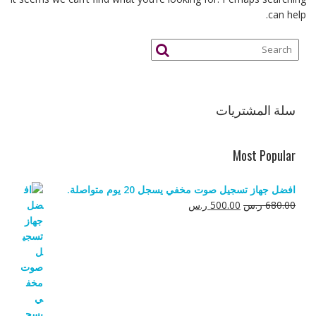
can help.
سلة المشتريات
Most Popular
افضل جهاز تسجيل صوت مخفي يسجل 20 يوم متواصلة.
السعر
السعر
680.00
ر.س
500.00
ر.س
الأصلي
الحالي
هو:
هو:
680.00 ر.س.
500.00 ر.س.