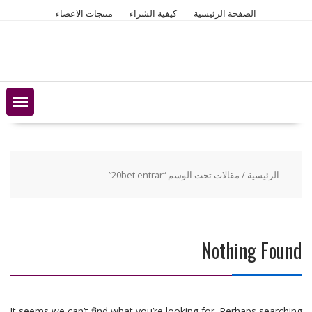
Ski
الصفحة الرئيسية
كيفية الشراء
منتجات الاعضاء
t
conten
الرئيسية
/ مقالات تحت الوسم “20bet entrar”
Nothing Found
It seems we can’t find what you’re looking for. Perhaps searching