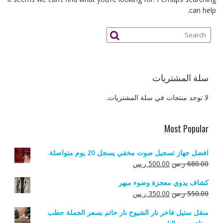
can help.
سلة المشتريات
لا توجد منتجات في سلة المشتريات.
Most Popular
افضل جهاز تسجيل صوت مخفي يسجل 20 يوم متواصلة.
السعر
السعر
680.00
ر.س
500.00
ر.س
الأصلي
الحالي
كشاف يدوي معجزة وضوء مبهر
هو:
هو:
السعر
السعر
550.00
ر.س
350.00
ر.س
680.00 ر.س.
500.00 ر.س.
الأصلي
الحالي
منقل ستيل فاخر نار الشيوخ نار حاتم بسعر الجملة حطب
هو:
هو: