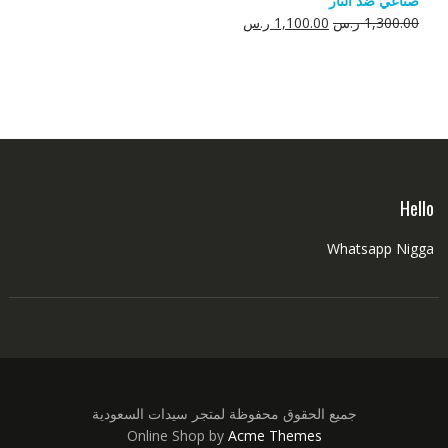
صناعي ضد النار
550.00 ر.س.
350.00 ر.س.
السعر
السعر
1,300.00
ر.س
1,100.00
ر.س
الأصلي
الحالي
هو:
هو:
1,300.00 ر.س.
1,100.00 ر.س.
Hello
Whatsapp Nigga
جميع الحقوق محفوظة لمتجر سيدات السعودية
Online Shop by
Acme Themes