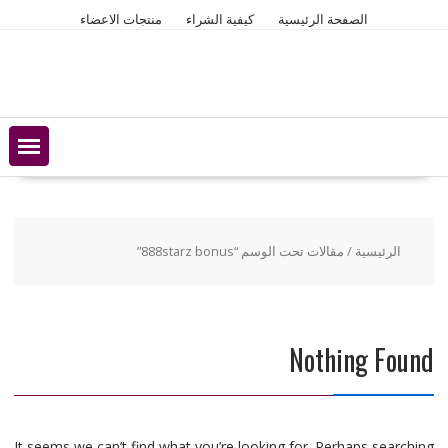
Ski
الصفحة الرئيسية
كيفية الشراء
منتجات الاعضاء
t
conten
الرئيسية
/ مقالات تحت الوسم “888starz bonus”
Nothing Found
It seems we can’t find what you’re looking for. Perhaps searching