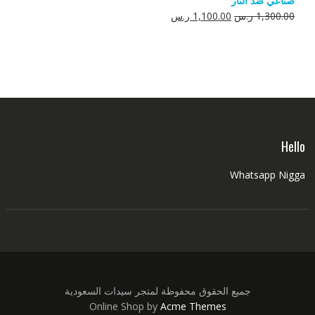
صناعي ضد النار
550.00 ر.س.
350.00 ر.س.
السعر
السعر
1,300.00
ر.س
1,100.00
ر.س
الأصلي
الحالي
هو:
هو:
1,300.00 ر.س.
1,100.00 ر.س.
Hello
Whatsapp Nigga
جميع الحقوق محفوظة لمتجر سيدات السعودية
Online Shop by
Acme Themes