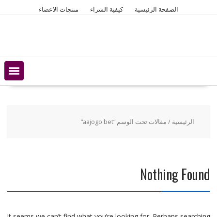
Ski
الصفحة الرئيسية
كيفية الشراء
منتجات الاعضاء
t
conten
الرئيسية
/ مقالات تحت الوسم “aajogo bet”
Nothing Found
It seems we can’t find what you’re looking for. Perhaps searching