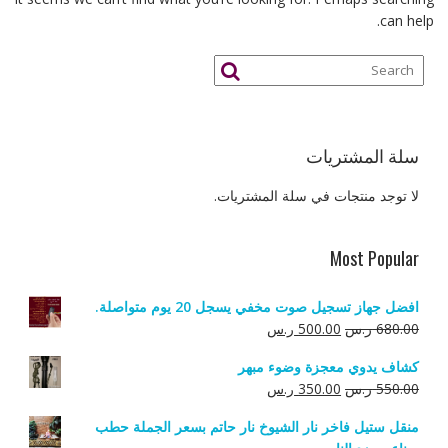
can help.
سلة المشتريات
لا توجد منتجات في سلة المشتريات.
Most Popular
افضل جهاز تسجيل صوت مخفي يسجل 20 يوم متواصلة.
السعر
السعر
680.00
ر.س
500.00
ر.س
الأصلي
الحالي
كشاف يدوي معجزة وضوء مبهر
هو:
هو:
السعر
السعر
550.00
ر.س
350.00
ر.س
680.00 ر.س.
500.00 ر.س.
الأصلي
الحالي
منقل ستيل فاخر نار الشيوخ نار حاتم بسعر الجملة حطب
هو:
هو: