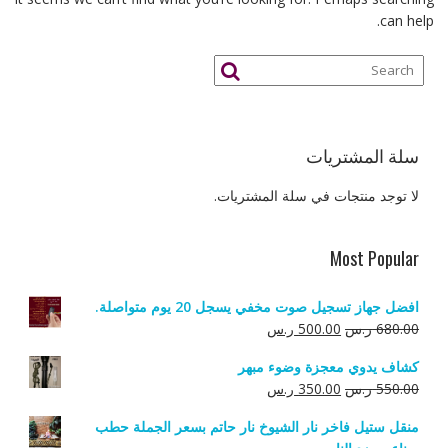
can help.
سلة المشتريات
لا توجد منتجات في سلة المشتريات.
Most Popular
افضل جهاز تسجيل صوت مخفي يسجل 20 يوم متواصلة.
السعر
السعر
680.00
ر.س
500.00
ر.س
الأصلي
الحالي
كشاف يدوي معجزة وضوء مبهر
هو:
هو:
السعر
السعر
550.00
ر.س
350.00
ر.س
680.00 ر.س.
500.00 ر.س.
الأصلي
الحالي
منقل ستيل فاخر نار الشيوخ نار حاتم بسعر الجملة حطب
هو:
هو: