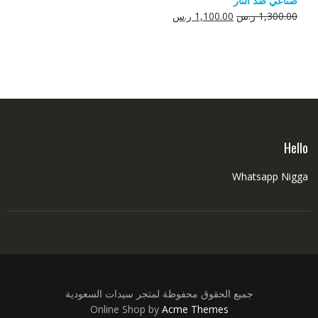
صناعي ضد النار
550.00 ر.س.
350.00 ر.س.
السعر
السعر
1,300.00
ر.س
1,100.00
ر.س
الأصلي
الحالي
هو:
هو:
1,300.00 ر.س.
1,100.00 ر.س.
Hello
Whatsapp Nigga
جميع الحقوق محفوظة لمتجر سيدات السعودية
Online Shop by
Acme Themes