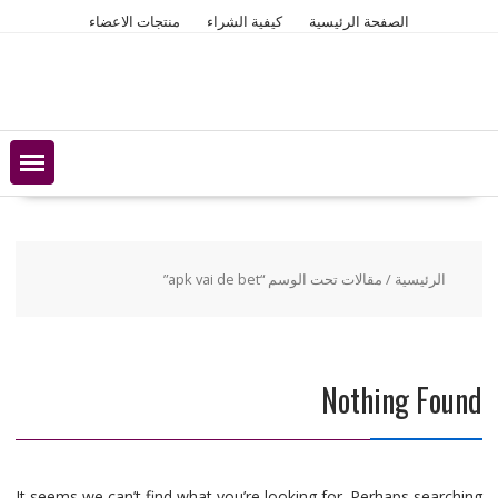
Ski
الصفحة الرئيسية
كيفية الشراء
منتجات الاعضاء
t
conten
الرئيسية
/ مقالات تحت الوسم “apk vai de bet”
Nothing Found
It seems we can’t find what you’re looking for. Perhaps searching