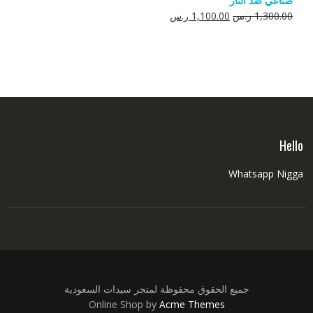
صناعي ضد النار
550.00 ر.س.
350.00 ر.س.
السعر
السعر
1,300.00
ر.س
1,100.00
ر.س
الأصلي
الحالي
هو:
هو:
1,300.00 ر.س.
1,100.00 ر.س.
Hello
Whatsapp Nigga
جميع الحقوق محفوظة لمتجر سيدات السعودية
Online Shop by
Acme Themes