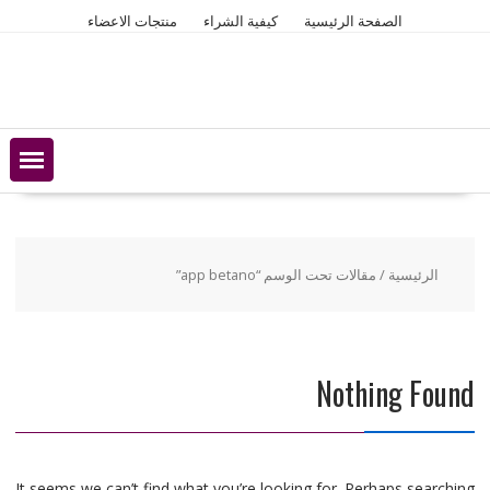
Ski
الصفحة الرئيسية
كيفية الشراء
منتجات الاعضاء
t
conten
الرئيسية
/ مقالات تحت الوسم “app betano”
Nothing Found
It seems we can’t find what you’re looking for. Perhaps searching