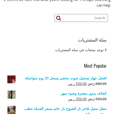
can help.
سلة المشتريات
لا توجد منتجات في سلة المشتريات.
Most Popular
افضل جهاز تسجيل صوت مخفي يسجل 20 يوم متواصلة.
السعر
السعر
680.00
ر.س
500.00
ر.س
الأصلي
الحالي
كشاف يدوي معجزة وضوء مبهر
هو:
هو:
السعر
السعر
550.00
ر.س
350.00
ر.س
680.00 ر.س.
500.00 ر.س.
الأصلي
الحالي
منقل ستيل فاخر نار الشيوخ نار حاتم بسعر الجملة حطب
هو:
هو: