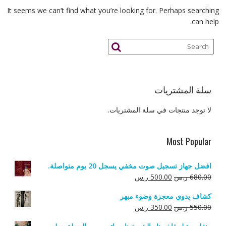
It seems we can’t find what you’re looking for. Perhaps searching
can help.
سلة المشتريات
لا توجد منتجات في سلة المشتريات.
Most Popular
افضل جهاز تسجيل صوت مخفي يسجل 20 يوم متواصلة.
السعر
السعر
680.00
ر.س
500.00
ر.س
الأصلي
الحالي
كشاف يدوي معجزة وضوء مبهر
هو:
هو:
السعر
السعر
550.00
ر.س
350.00
ر.س
680.00 ر.س.
500.00 ر.س.
الأصلي
الحالي