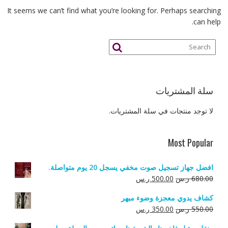
It seems we can’t find what you’re looking for. Perhaps searching
can help.
سلة المشتريات
لا توجد منتجات في سلة المشتريات.
Most Popular
افضل جهاز تسجيل صوت مخفي يسجل 20 يوم متواصلة.
السعر
السعر
680.00
ر.س
500.00
ر.س
الأصلي
الحالي
كشاف يدوي معجزة وضوء مبهر
هو:
هو:
السعر
السعر
550.00
ر.س
350.00
ر.س
680.00 ر.س.
500.00 ر.س.
الأصلي
الحالي